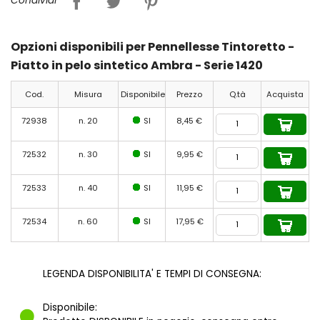
Condividi
Opzioni disponibili per Pennellesse Tintoretto -
Piatto in pelo sintetico Ambra - Serie 1420
Cod.
Misura
Disponibile
Prezzo
Q.tà
Acquista
72938
n. 20
SI
8,45 €
72532
n. 30
SI
9,95 €
72533
n. 40
SI
11,95 €
72534
n. 60
SI
17,95 €
LEGENDA DISPONIBILITA' E TEMPI DI CONSEGNA:
Disponibile: