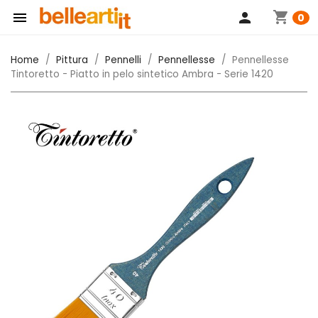
shopping_cart

person
0
Home
Pittura
Pennelli
Pennellesse
Pennellesse
Tintoretto - Piatto in pelo sintetico Ambra - Serie 1420