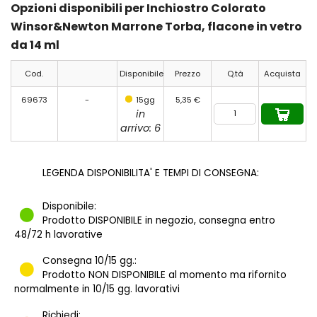
Opzioni disponibili per Inchiostro Colorato
Winsor&Newton Marrone Torba, flacone in vetro
da 14 ml
Cod.
Disponibile
Prezzo
Q.tà
Acquista
69673
-
15gg
5,35 €
in
arrivo: 6
LEGENDA DISPONIBILITA' E TEMPI DI CONSEGNA:
Disponibile:
Prodotto DISPONIBILE in negozio, consegna entro
48/72 h lavorative
Consegna 10/15 gg.:
Prodotto NON DISPONIBILE al momento ma rifornito
normalmente in 10/15 gg. lavorativi
Richiedi: