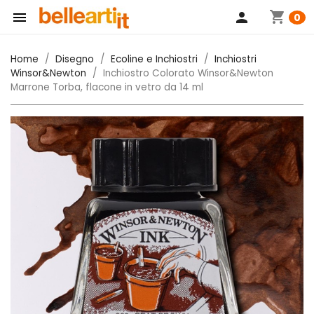
shopping_cart

person
0
Home
Disegno
Ecoline e Inchiostri
Inchiostri
Winsor&Newton
Inchiostro Colorato Winsor&Newton
Marrone Torba, flacone in vetro da 14 ml