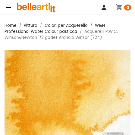
shopping_cart

person
0
Home
Pittura
Colori per Acquerello
W&N
Professional Water Colour pasticca
Acquerelli P.W.C.
Winsor&Newton 1/2 godet Arancio Winsor (724)