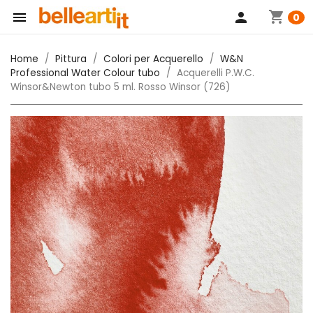
shopping_cart

person
0
Home
Pittura
Colori per Acquerello
W&N
Professional Water Colour tubo
Acquerelli P.W.C.
Winsor&Newton tubo 5 ml. Rosso Winsor (726)