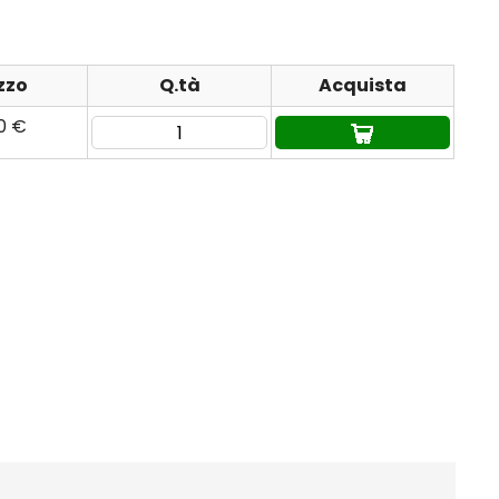
zzo
Q.tà
Acquista
90 €