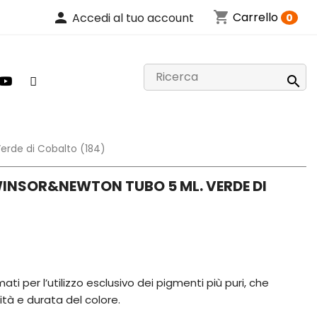
shopping_cart
person
Carrello
Accedi al tuo account
0

Verde di Cobalto (184)
WINSOR&NEWTON TUBO 5 ML. VERDE DI
ati per l’utilizzo esclusivo dei pigmenti più puri, che
ità e durata del colore.