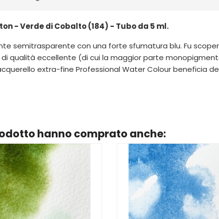
n - Verde di Cobalto (184) - Tubo da 5 ml.
llante semitrasparente con una forte sfumatura blu. Fu scop
 di qualità eccellente (di cui la maggior parte monopigment
erello extra-fine Professional Water Colour beneficia dell
prodotto hanno comprato anche: