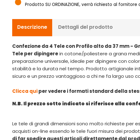
Prodotto SU ORDINAZIONE, verrà richiesto al fornitore
Descrizione
Dettagli del prodotto
Confezione da 4 Tele con Profilo alto da 37 mm - G
Tele per dipingere
in cotone/poliestere a grana media
preparazione universale, ideale per dipingere con colori ad
stabilità e la durata nel tempo. Prodotto artigianale i
sicuro e un prezzo vantaggioso a chi ne fa largo uso co
Clicca qui
per vedere i formati standard della stes
N.B. Il prezzo sotto indicato si riferisce alla conf
Le tele di grandi dimensioni sono molto richieste per 
acquisti on-line essendo le tele fuori misura dei prodott
di far spedire questi articoli direttamente dal produ