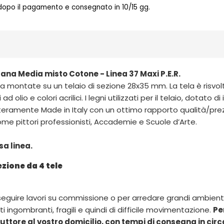
 dopo il pagamento e consegnato in 10/15 gg.
rana Media misto Cotone - Linea 37 Maxi P.E.R.
 montate su un telaio di sezione 28x35 mm. La tela è risvolt
 olio e colori acrilici. I legni utilizzati per il telaio, dotato 
nteramente Made in Italy con un ottimo rapporto qualità/prez
me pittori professionisti, Accademie e Scuole d’Arte.
sa linea.
ezione da 4 tele
eseguire lavori su commissione o per arredare grandi ambien
i ingombranti, fragili e quindi di difficile movimentazione.
Pe
ttore al vostro domicilio, con tempi di consegna in circa 