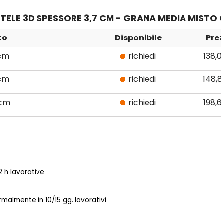
4 TELE 3D SPESSORE 3,7 CM - GRANA MEDIA MISTO
to
Disponibile
Pre
 cm
richiedi
138,
 cm
richiedi
148,
 cm
richiedi
198,
 h lavorative
almente in 10/15 gg. lavorativi