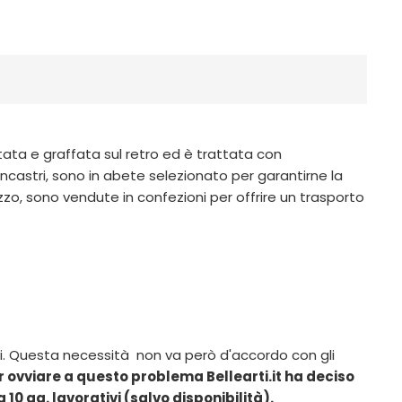
ata e graffata sul retro ed è trattata con
di incastri, sono in abete selezionato per garantirne la
zo, sono vendute in confezioni per offrire un trasporto
ti. Questa necessità non va però d'accordo con gli
r ovviare a questo problema Bellearti.it ha deciso
10 gg. lavorativi (salvo disponibilità).