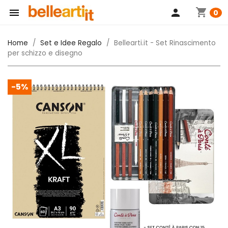
shopping_cart

person
0
Home
Set e Idee Regalo
Bellearti.it - Set Rinascimento
per schizzo e disegno
-5%