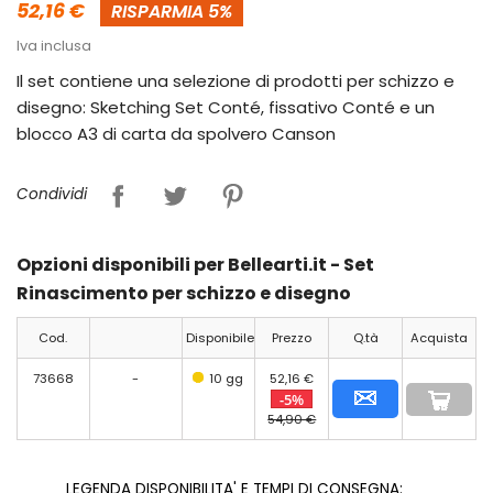
52,16 €
RISPARMIA 5%
Iva inclusa
Il set contiene una selezione di prodotti per schizzo e
disegno: Sketching Set Conté, fissativo Conté e un
blocco A3 di carta da spolvero Canson
Condividi
Opzioni disponibili per Bellearti.it - Set
Rinascimento per schizzo e disegno
Cod.
Disponibile
Prezzo
Q.tà
Acquista
73668
-
10 gg
52,16 €
-5%
54,90 €
LEGENDA DISPONIBILITA' E TEMPI DI CONSEGNA: